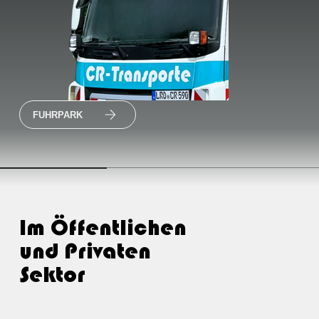
FUHRPARK
Im Öffentlichen
Im Öffentlichen
und Privaten
und Privaten
Sektor
Sektor
3 Achskipper 26T