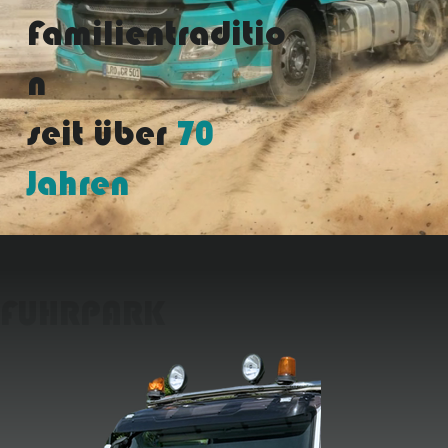
Familientraditio
n
seit über
70
Jahren
FUHRPARK